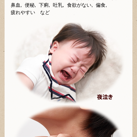
鼻血,
便秘,
下痢,
吐乳,
食欲がない,
偏食,
疲れやすい など