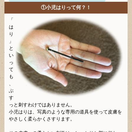
①小児はりって何？！
「
は
り
」
と
い
っ
て
も
、
ぶ
す
っと刺すわけではありません。
小児はりは、写真のような専用の道具を使って皮膚を
やさしく柔らかくさすります。