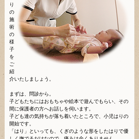
り
の
施
術
の
様
子
を
ご
紹
介いたしましょう。
まずは、問診から。
子どもたちにはおもちゃや絵本で遊んでもらい、その
間に保護者の方へお話しを伺います。
子ども達の気持ちが落ち着いたところで、小児はりの
開始です。
「はり」といっても、くぎのような形をしたはりで優
しく撫でるだけなので、痛みは全くありません。