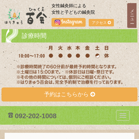
女性鍼灸師による
メニュー
女性と子どもの鍼灸院
アクセス
診療時間
予約はこちらから
092-202-1008
T
o
g
g