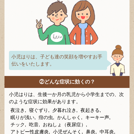
小児はりは、子ども達の笑顔を増やすお手
伝いをいたします。
②どんな症状に効くの？
小児はりは、生後一か月の乳児から小学生までの、次
のような症状に効果があります。
夜泣き,
寝ぐずり,
夕暮れ泣き,
夜起きる,
眠りが浅い,
疳の虫,
かんしゃく,
キーキー声,
チック,
吃音,
おねしょ（夜尿症）,
アトピー性皮膚炎,
小児ぜんそく,
鼻炎,
中耳炎,