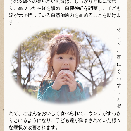
その皮膚への柔らかい刺激は、しっかりと脳に伝わ
り、高ぶった神経を鎮め、自律神経を調整し、子ども
達が元々持っている自然治癒力を高めることを助けま
す。
そ
し
て
、
夜
に
ぐ
っ
す
り
と
眠
れて、ごはんをおいしく食べられて、ウンチがすっき
りと出るようになり、子ども達が悩まされていた様々
な症状が改善されます。