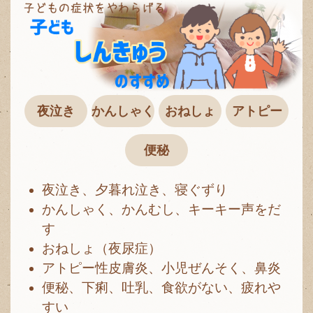
l
e
n
a
v
i
g
夜泣き
かんしゃく
おねしょ
アトピー
a
t
i
便秘
o
n
夜泣き、夕暮れ泣き、寝ぐずり
かんしゃく、かんむし、キーキー声をだ
す
おねしょ（夜尿症）
アトピー性皮膚炎、小児ぜんそく、鼻炎
便秘、下痢、吐乳、食欲がない、疲れや
すい