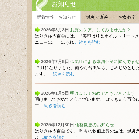
お知らせ
新着情報・お知らせ
鍼灸で改善
お灸教室
2026年8月3日
お顔のケア、してみませんか？
はりきゅう百会には、『美容はり＆オイルトリートメ
ニューは、 ほうれ
...続きを読む
2026年7月8日
低気圧による体調不良に悩んでま
７月になりました。雨やら台風やら、じめじめとし
ます。
...続きを読む
2026年1月5日
明けましておめでとうございます
明けましておめでとうございます。 はりきゅう百会は
年
...続きを読む
2025年12月30日
価格変更のお知らせ
はりきゅう百会です。 昨今の物価上昇の波は、鍼灸業
よ
...続きを読む