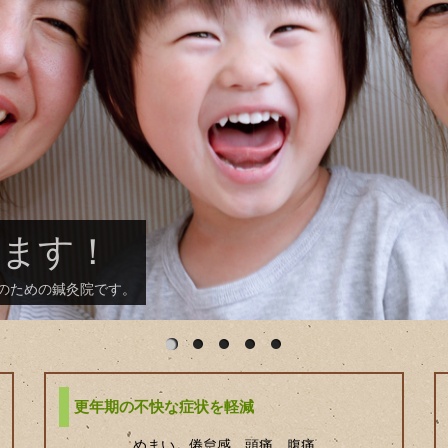
ねいに施術いたします
ます。
更年期の不快な症状を軽減
めまい、倦怠感、頭痛、腹痛