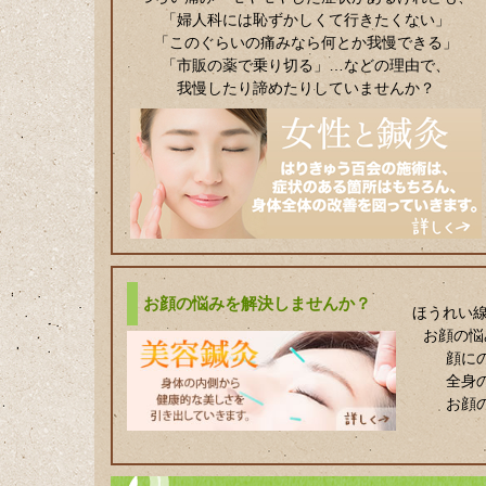
「婦人科には恥ずかしくて行きたくない」
「このぐらいの痛みなら何とか我慢できる」
「市販の薬で乗り切る」…などの理由で、
我慢したり諦めたりしていませんか？
お顔の悩みを解決しませんか？
ほうれい線
お顔の悩
顔に
全身
お顔