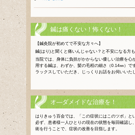
鍼は痛くない！怖くない！
【鍼灸院が初めてで不安な方々へ】
鍼(はり)と聞くと痛いんじゃない？と不安になる方
当院では、身体に負担がかからない優しい治療を心が
用する鍼は、わずか、髪の毛程の細さ（0.14㎜）
ラックスしていただき、じっくりお話をお伺いいた
オ―ダメイドな治療を！
はりきゅう百会では、「この症状にはこのツボ」と
必ず、患者様一人ひとりの現在の状態を毎回確認し
術を行うことで、症状の改善を目指します。