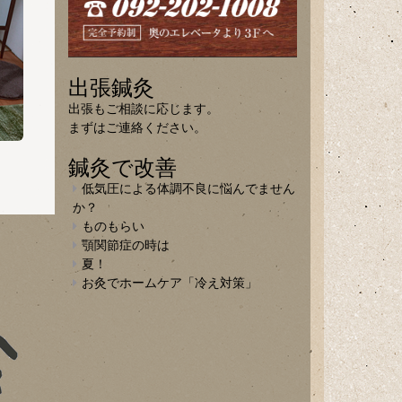
出張鍼灸
出張もご相談に応じます。
まずはご連絡ください。
鍼灸で改善
低気圧による体調不良に悩んでません
か？
ものもらい
顎関節症の時は
夏！
お灸でホームケア「冷え対策」