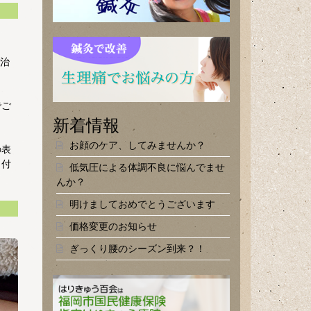
。
で治
でご
新着情報
お顔のケア、してみませんか？
の表
し付
低気圧による体調不良に悩んでませ
んか？
明けましておめでとうございます
価格変更のお知らせ
ぎっくり腰のシーズン到来？！