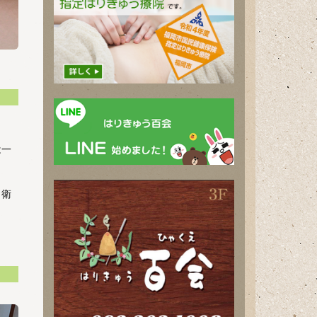
は一
、衛