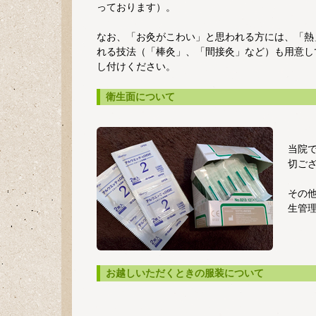
っております）。
なお、「お灸がこわい」と思われる方には、「熱
れる技法（「棒灸」、「間接灸」など）も用意し
し付けください。
衛生面について
当院
切ご
その
生管
お越しいただくときの服装について