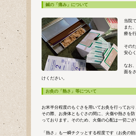
鍼の「痛み」について
当院で
また
療を
その
安心
なお
面を
けください。
お灸の「熱さ」等について
お米半分程度のもぐさを用いてお灸を行っており
その際、お身体ともぐさの間に、火傷や熱さを防
っております。そのため、火傷の心配は一切ござ
「熱さ」も一瞬チクッとする程度です（お灸の効