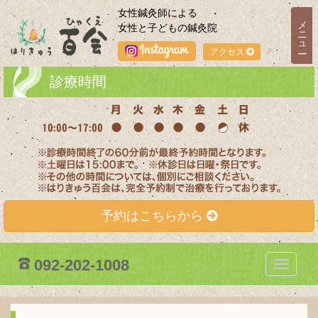
女性鍼灸師による
メニュー
女性と子どもの鍼灸院
アクセス
診療時間
予約はこちらから
092-202-1008
T
o
g
g