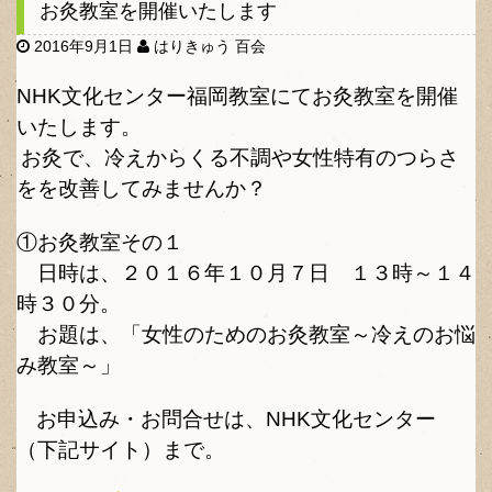
お灸教室を開催いたします
l
e
2016年9月1日
はりきゅう 百会
n
a
NHK文化センター福岡教室にて
お灸教室を開催
v
いたします。
i
g
お灸で、冷えからくる不調や女性特有のつらさ
a
をを改善してみませんか？
t
i
①お灸教室その１
o
n
日時は、
２０１６年１０月７日
１３時～１４
時３０分。
お題は、「女性のためのお灸教室～冷えのお悩
み教室～」
お申込み・お問合せは、NHK文化センター
（下記サイト）まで。