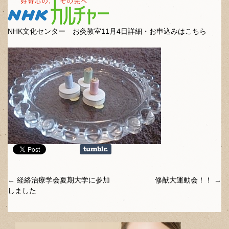
NHK文化センター お灸教室11月4日詳細・お申込みはこちら
Post navigation
←
経絡治療学会夏期大学に参加
修猷大運動会！！
→
しました